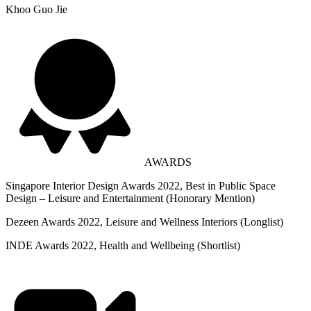
Khoo Guo Jie​​​​‌ ‍ ​‍​‍‌‍ ‌ ​‍‌‍‍‌‌‍‌ ‌‍‍‌‌‍ ‍​‍​‍​ ‍‍​‍​‍‌ ​ ‌‍​‌‌‍ ‍‌‍‍‌‌ ‌​‌ ‍‌​‍ ‍‌‍‍‌‌‍ ​‍​‍​‍ ​​‍​‍‌‍‍​‌ ​‍‌‍‌‌‌‍‌‍​‍​‍​ ‍‍​‍​‍‌‍‍​‌ ‌​‌ ‌​‌ ​​‌ ​ ​ ‍‍​‍ ​‍ ‌‍‍ ‌ ‍‍‌‍​‌​‍ ‌‌ ​ ‌ ‌​‌ ‌‌‌‍‌​‌‍‍‌‌‍ ​‍ ‍‌ ​ ‌‍​‌‌‍ ‍‌‍‍‌‌ ‌​‌ ‍‌​‍ ‍‌ ​ ‌ ‌​‌ ‌‌‌‍‌​‌‍‍‌‌‍ ​‍ ‌‍‍‌‌‍ ‍‌ ‌​‌‍‌‌‌‍ ‍‌ ‌​​‍ ‌‍‌‌‌‍‌​‌‍‍‌‌ ‌​​‍ ‌‍ ‌‌‍ ‌‍‌​‌‍‌‌​ ‌‌ ​​‌ ​‍‌‍‌‌‌ ​ ‌‍‌‌‌‍ ‍‌ ‌​‌‍​‌‌ ‌​‌‍‍‌‌‍ ‌‍ ‍​ ‍ ‌‍‍‌‌‍‌​​ ‌‌‍‌‍​ ‍​‌‍​‌‌‍​‍‌‍‌‌​ ​ ​ ‍‌​ ​‍​‍ ‌‌‍​ ​ ‌‌​ ​‌‌‍‌‍​‍ ‌​ ‌​‌‍​‍‌‍‌‍‌‍‌‌​‍ ‌‌‍​‌‌‍​‍​ ‍​​ ‍​​‍ ‌‌‍‌‍​ ​‍‌‍​‌​ ​‍​ ‌‌‌‍​ ​ ‌​‌‍​ ​ ‍‌​ ‌‌​ ‌​​ ​ ​ ‍ ‌ ‌​‌ ‍‌‌ ​​‌‍‌‌​ ‌‌ ​​‌ ​‍‌‍ ‌‍‍‍‌‍‌‌‌‍​ ‌ ‌​​ ‍ ‌ ​​‌‍​‌‌ ‌​‌‍‍​​ ‌‌ ​​‌‍‍​‌‍ ‌ ‌​‌‍ ‌‍‌ ‌ ​‍‌‍​‌‌ ​​‌‍‍​‌ ‍‌‌​​ ‌ ​‍‌‍‌‌‌‍‌​‌‍‍‌‌ ‌​‌ ​ ​‍‌‌​ ‌‌‌​​‍​ ​​​‍‌‌​ ‌‌‌​‌​​ ‌‍​‍‌‍​‌‌ ​ ‌‍‌‌‌‌‌‌‌ ​‍‌‍ ​​ ‌‌‍‍​‌ ‌​‌ ‌​‌ ​​‌ ​ ​‍‌‌​ ​ ‌​​‌​‍‌‌​ ​‍‌​‌‍​‍‌‌​ ​‍‌​‌‍‌‍‍ ‌ ‍‍‌‍​‌​‍ ‌‌ ​ ‌ ‌​‌ ‌‌‌‍‌​‌‍‍‌‌‍ ​‍ ‍‌ ​ ‌‍​‌‌‍ ‍‌‍‍‌‌ ‌​‌ ‍‌​‍ ‍‌ ​ ‌ ‌​‌ ‌‌‌‍‌​‌‍‍‌‌‍ ​‍‌‍‌‍‍‌‌‍‌​​ ‌‌‍‌‍​ ‍​‌‍​‌‌‍​‍‌‍‌‌​ ​ ​ ‍‌​ ​‍​‍ ‌‌‍​ ​ ‌‌​ ​‌‌‍‌‍​‍ ‌​ ‌​‌‍​‍‌‍‌‍‌‍‌‌​‍ ‌‌‍​‌‌‍​‍​ ‍​​ ‍​​‍ ‌‌‍‌‍​ ​‍‌‍​‌​ ​‍​ ‌‌‌‍​ ​ ‌​‌‍​ ​ ‍‌​ ‌‌​ ‌​​ ​ ​‍‌‍‌ ‌​‌ ‍‌‌ ​​‌‍‌‌​ ‌‌ ​​‌ ​‍‌‍ ‌‍‍‍‌‍‌‌‌‍​ ‌ ‌​​‍‌‍‌ ​​‌‍​‌‌ ‌​‌‍‍​​ ‌‌ ​​‌‍‍​‌‍ ‌ ‌​‌‍ ‌‍‌ ‌ ​‍‌‍​‌‌ ​​‌‍‍​‌ ‍‌‌​​ ‌ ​‍‌‍‌‌‌‍‌​‌‍‍‌‌ ‌​‌ ​ ​‍‌‌​ ‌‌‌​​‍​ ​​​‍‌‌​ ‌‌‌​‌​​‍‌‍‌ ​​‌‍‌‌‌ ​‍‌ ​ ‌ ​​‌‍‌‌‌‍​ ‌ ‌​‌‍‍‌‌ ‌‍‌‍‌‌​ ‌‌ ​​‌ ‌‌‌‍​‍‌‍ ​‌‍‍‌‌ ​ ‌‍‍​‌‍‌‌‌‍‌​​‍​‍‌ ‌
AWARDS
Singapore Interior Design Awards 2022, Best in Public Space
Design – Leisure and Entertainment (Honorary Mention)​​​​‌ ‍ ​‍​‍‌‍ ‌ ​‍‌‍‍‌‌‍‌ ‌‍‍‌‌‍ ‍​‍​‍​ ‍‍​‍​‍‌ ​ ‌‍​‌‌‍ ‍‌‍‍‌‌ ‌​‌ ‍‌​‍ ‍‌‍‍‌‌‍ ​‍​‍​‍ ​​‍​‍‌‍‍​‌ ​‍‌‍‌‌‌‍‌‍​‍​‍​ ‍‍​‍​‍‌‍‍​‌ ‌​‌ ‌​‌ ​​‌ ​ ​ ‍‍​‍ ​‍ ‌‍‍ ‌ ‍‍‌‍​‌​‍ ‌‌ ​ ‌ ‌​‌ ‌‌‌‍‌​‌‍‍‌‌‍ ​‍ ‍‌ ​ ‌‍​‌‌‍ ‍‌‍‍‌‌ ‌​‌ ‍‌​‍ ‍‌ ​ ‌ ‌​‌ ‌‌‌‍‌​‌‍‍‌‌‍ ​‍ ‌‍‍‌‌‍ ‍‌ ‌​‌‍‌‌‌‍ ‍‌ ‌​​‍ ‌‍‌‌‌‍‌​‌‍‍‌‌ ‌​​‍ ‌‍ ‌‌‍ ‌‍‌​‌‍‌‌​ ‌‌ ​​‌ ​‍‌‍‌‌‌ ​ ‌‍‌‌‌‍ ‍‌ ‌​‌‍​‌‌ ‌​‌‍‍‌‌‍ ‌‍ ‍​ ‍ ‌‍‍‌‌‍‌​​ ‌‌‍​‍​ ‍‌​ ‌​​ ​ ​ ‌‌‌‍​‌​ ​ ​ ​‍​‍ ‌​ ‌ ‌‍‌‍​ ‍​​ ‌​​‍ ‌​ ‌​​ ‌​‌‍​‌​ ​ ​‍ ‌‌‍​‍‌‍‌​​ ‍​​ ​‌​‍ ‌​ ​‍​ ​​​ ‌‍​ ‌ ​ ‌‌​ ‌‍‌‍​‍​ ​ ​ ​‌‌‍‌​​ ‌‌​ ‌‌​ ‍ ‌ ‌​‌ ‍‌‌ ​​‌‍‌‌​ ‌‌‍​‌‌‍​ ‌‍‍​‌‍‍‌‌‍‌‌‌ ‌‍‌‍‌‌‌‍ ‌‌‍‌‌‌‍ ‍‌ ‌​​ ‍ ‌ ​​‌‍​‌‌ ‌​‌‍‍​​ ‌‌‍ ‍‌‍​‌‌‍ ‌‌‍‌‌​ ‌‍​‍‌‍​‌‌ ​ ‌‍‌‌‌‌‌‌‌ ​‍‌‍ ​​ ‌‌‍‍​‌ ‌​‌ ‌​‌ ​​‌ ​ ​‍‌‌​ ​ ‌​​‌​‍‌‌​ ​‍‌​‌‍​‍‌‌​ ​‍‌​‌‍‌‍‍ ‌ ‍‍‌‍​‌​‍ ‌‌ ​ ‌ ‌​‌ ‌‌‌‍‌​‌‍‍‌‌‍ ​‍ ‍‌ ​ ‌‍​‌‌‍ ‍‌‍‍‌‌ ‌​‌ ‍‌​‍ ‍‌ ​ ‌ ‌​‌ ‌‌‌‍‌​‌‍‍‌‌‍ ​‍‌‍‌‍‍‌‌‍‌​​ ‌‌‍​‍​ ‍‌​ ‌​​ ​ ​ ‌‌‌‍​‌​ ​ ​ ​‍​‍ ‌​ ‌ ‌‍‌‍​ ‍​​ ‌​​‍ ‌​ ‌​​ ‌​‌‍​‌​ ​ ​‍ ‌‌‍​‍‌‍‌​​ ‍​​ ​‌​‍ ‌​ ​‍​ ​​​ ‌‍​ ‌ ​ ‌‌​ ‌‍‌‍​‍​ ​ ​ ​‌‌‍‌​​ ‌‌​ ‌‌​‍‌‍‌ ‌​‌ ‍‌‌ ​​‌‍‌‌​ ‌‌‍​‌‌‍​ ‌‍‍​‌‍‍‌‌‍‌‌‌ ‌‍‌‍‌‌‌‍ ‌‌‍‌‌‌‍ ‍‌ ‌​​‍‌‍‌ ​​‌‍​‌‌ ‌​‌‍‍​​ ‌‌‍ ‍‌‍​‌‌‍ ‌‌‍‌‌​‍‌‍‌ ​​‌‍‌‌‌ ​‍‌ ​ ‌ ​​‌‍‌‌‌‍​ ‌ ‌​‌‍‍‌‌ ‌‍‌‍‌‌​ ‌‌ ​​‌ ‌‌‌‍​‍‌‍ ​‌‍‍‌‌ ​ ‌‍‍​‌‍‌‌‌‍‌​​‍​‍‌ ‌
Dezeen Awards 2022, Leisure and Wellness Interiors (Longlist)​​​​‌ ‍ ​‍​‍‌‍ ‌ ​‍‌‍‍‌‌‍‌ ‌‍‍‌‌‍ ‍​‍​‍​ ‍‍​‍​‍‌ ​ ‌‍​‌‌‍ ‍‌‍‍‌‌ ‌​‌ ‍‌​‍ ‍‌‍‍‌‌‍ ​‍​‍​‍ ​​‍​‍‌‍‍​‌ ​‍‌‍‌‌‌‍‌‍​‍​‍​ ‍‍​‍​‍‌‍‍​‌ ‌​‌ ‌​‌ ​​‌ ​ ​ ‍‍​‍ ​‍ ‌‍‍ ‌ ‍‍‌‍​‌​‍ ‌‌ ​ ‌ ‌​‌ ‌‌‌‍‌​‌‍‍‌‌‍ ​‍ ‍‌ ​ ‌‍​‌‌‍ ‍‌‍‍‌‌ ‌​‌ ‍‌​‍ ‍‌ ​ ‌ ‌​‌ ‌‌‌‍‌​‌‍‍‌‌‍ ​‍ ‌‍‍‌‌‍ ‍‌ ‌​‌‍‌‌‌‍ ‍‌ ‌​​‍ ‌‍‌‌‌‍‌​‌‍‍‌‌ ‌​​‍ ‌‍ ‌‌‍ ‌‍‌​‌‍‌‌​ ‌‌ ​​‌ ​‍‌‍‌‌‌ ​ ‌‍‌‌‌‍ ‍‌ ‌​‌‍​‌‌ ‌​‌‍‍‌‌‍ ‌‍ ‍​ ‍ ‌‍‍‌‌‍‌​​ ‌‌‍​‍‌‍​‍‌‍​‌‌‍​‌​ ‍​​ ‌​‌‍‌‌​ ‍‌​‍ ‌​ ‌ ​ ​‌​ ‍​​ ‌‌​‍ ‌​ ‌​​ ‍‌​ ‍​‌‍​ ​‍ ‌​ ‍​​ ​‌​ ‌‌‌‍‌​​‍ ‌‌‍​‍‌‍​ ​ ‍​​ ‍​‌‍‌​​ ​​​ ‍‌​ ​‍​ ​‌​ ‍​​ ‌ ‌‍​ ​ ‍ ‌ ‌​‌ ‍‌‌ ​​‌‍‌‌​ ‌‌‍​‌‌‍​ ‌‍‍​‌‍‍‌‌‍‌‌‌ ‌‍‌‍‌‌‌‍ ‌‌‍‌‌‌‍ ‍‌ ‌​​ ‍ ‌ ​​‌‍​‌‌ ‌​‌‍‍​​ ‌‌‍ ‍‌‍​‌‌‍ ‌‌‍‌‌​ ‌‍​‍‌‍​‌‌ ​ ‌‍‌‌‌‌‌‌‌ ​‍‌‍ ​​ ‌‌‍‍​‌ ‌​‌ ‌​‌ ​​‌ ​ ​‍‌‌​ ​ ‌​​‌​‍‌‌​ ​‍‌​‌‍​‍‌‌​ ​‍‌​‌‍‌‍‍ ‌ ‍‍‌‍​‌​‍ ‌‌ ​ ‌ ‌​‌ ‌‌‌‍‌​‌‍‍‌‌‍ ​‍ ‍‌ ​ ‌‍​‌‌‍ ‍‌‍‍‌‌ ‌​‌ ‍‌​‍ ‍‌ ​ ‌ ‌​‌ ‌‌‌‍‌​‌‍‍‌‌‍ ​‍‌‍‌‍‍‌‌‍‌​​ ‌‌‍​‍‌‍​‍‌‍​‌‌‍​‌​ ‍​​ ‌​‌‍‌‌​ ‍‌​‍ ‌​ ‌ ​ ​‌​ ‍​​ ‌‌​‍ ‌​ ‌​​ ‍‌​ ‍​‌‍​ ​‍ ‌​ ‍​​ ​‌​ ‌‌‌‍‌​​‍ ‌‌‍​‍‌‍​ ​ ‍​​ ‍​‌‍‌​​ ​​​ ‍‌​ ​‍​ ​‌​ ‍​​ ‌ ‌‍​ ​‍‌‍‌ ‌​‌ ‍‌‌ ​​‌‍‌‌​ ‌‌‍​‌‌‍​ ‌‍‍​‌‍‍‌‌‍‌‌‌ ‌‍‌‍‌‌‌‍ ‌‌‍‌‌‌‍ ‍‌ ‌​​‍‌‍‌ ​​‌‍​‌‌ ‌​‌‍‍​​ ‌‌‍ ‍‌‍​‌‌‍ ‌‌‍‌‌​‍‌‍‌ ​​‌‍‌‌‌ ​‍‌ ​ ‌ ​​‌‍‌‌‌‍​ ‌ ‌​‌‍‍‌‌ ‌‍‌‍‌‌​ ‌‌ ​​‌ ‌‌‌‍​‍‌‍ ​‌‍‍‌‌ ​ ‌‍‍​‌‍‌‌‌‍‌​​‍​‍‌ ‌
INDE Awards 2022, Health and Wellbeing (Shortlist)​​​​‌ ‍ ​‍​‍‌‍ ‌ ​‍‌‍‍‌‌‍‌ ‌‍‍‌‌‍ ‍​‍​‍​ ‍‍​‍​‍‌ ​ ‌‍​‌‌‍ ‍‌‍‍‌‌ ‌​‌ ‍‌​‍ ‍‌‍‍‌‌‍ ​‍​‍​‍ ​​‍​‍‌‍‍​‌ ​‍‌‍‌‌‌‍‌‍​‍​‍​ ‍‍​‍​‍‌‍‍​‌ ‌​‌ ‌​‌ ​​‌ ​ ​ ‍‍​‍ ​‍ ‌‍‍ ‌ ‍‍‌‍​‌​‍ ‌‌ ​ ‌ ‌​‌ ‌‌‌‍‌​‌‍‍‌‌‍ ​‍ ‍‌ ​ ‌‍​‌‌‍ ‍‌‍‍‌‌ ‌​‌ ‍‌​‍ ‍‌ ​ ‌ ‌​‌ ‌‌‌‍‌​‌‍‍‌‌‍ ​‍ ‌‍‍‌‌‍ ‍‌ ‌​‌‍‌‌‌‍ ‍‌ ‌​​‍ ‌‍‌‌‌‍‌​‌‍‍‌‌ ‌​​‍ ‌‍ ‌‌‍ ‌‍‌​‌‍‌‌​ ‌‌ ​​‌ ​‍‌‍‌‌‌ ​ ‌‍‌‌‌‍ ‍‌ ‌​‌‍​‌‌ ‌​‌‍‍‌‌‍ ‌‍ ‍​ ‍ ‌‍‍‌‌‍‌​​ ‌‌‍‌‍​ ‍‌​ ‍​​ ‌‌‌‍‌​​ ​ ​ ‍‌​ ​‍​‍ ‌‌‍‌‌​ ‍​​ ​​‌‍​‌​‍ ‌​ ‌​‌‍‌‌‌‍‌‍​ ‍‌​‍ ‌​ ‍‌​ ‌​​ ​‍​ ‍‌​‍ ‌‌‍​‍​ ‍‌​ ​ ​ ‌ ‌‍​‌‌‍‌‌​ ​ ​ ​‍​ ​ ​ ‌​​ ‌​‌‍​‌​ ‍ ‌ ‌​‌ ‍‌‌ ​​‌‍‌‌​ ‌‌‍​‌‌‍​ ‌‍‍​‌‍‍‌‌‍‌‌‌ ‌‍‌‍‌‌‌‍ ‌‌‍‌‌‌‍ ‍‌ ‌​​ ‍ ‌ ​​‌‍​‌‌ ‌​‌‍‍​​ ‌‌‍ ‍‌‍​‌‌‍ ‌‌‍‌‌​ ‌‍​‍‌‍​‌‌ ​ ‌‍‌‌‌‌‌‌‌ ​‍‌‍ ​​ ‌‌‍‍​‌ ‌​‌ ‌​‌ ​​‌ ​ ​‍‌‌​ ​ ‌​​‌​‍‌‌​ ​‍‌​‌‍​‍‌‌​ ​‍‌​‌‍‌‍‍ ‌ ‍‍‌‍​‌​‍ ‌‌ ​ ‌ ‌​‌ ‌‌‌‍‌​‌‍‍‌‌‍ ​‍ ‍‌ ​ ‌‍​‌‌‍ ‍‌‍‍‌‌ ‌​‌ ‍‌​‍ ‍‌ ​ ‌ ‌​‌ ‌‌‌‍‌​‌‍‍‌‌‍ ​‍‌‍‌‍‍‌‌‍‌​​ ‌‌‍‌‍​ ‍‌​ ‍​​ ‌‌‌‍‌​​ ​ ​ ‍‌​ ​‍​‍ ‌‌‍‌‌​ ‍​​ ​​‌‍​‌​‍ ‌​ ‌​‌‍‌‌‌‍‌‍​ ‍‌​‍ ‌​ ‍‌​ ‌​​ ​‍​ ‍‌​‍ ‌‌‍​‍​ ‍‌​ ​ ​ ‌ ‌‍​‌‌‍‌‌​ ​ ​ ​‍​ ​ ​ ‌​​ ‌​‌‍​‌​‍‌‍‌ ‌​‌ ‍‌‌ ​​‌‍‌‌​ ‌‌‍​‌‌‍​ ‌‍‍​‌‍‍‌‌‍‌‌‌ ‌‍‌‍‌‌‌‍ ‌‌‍‌‌‌‍ ‍‌ ‌​​‍‌‍‌ ​​‌‍​‌‌ ‌​‌‍‍​​ ‌‌‍ ‍‌‍​‌‌‍ ‌‌‍‌‌​‍‌‍‌ ​​‌‍‌‌‌ ​‍‌ ​ ‌ ​​‌‍‌‌‌‍​ ‌ ‌​‌‍‍‌‌ ‌‍‌‍‌‌​ ‌‌ ​​‌ ‌‌‌‍​‍‌‍ ​‌‍‍‌‌ ​ ‌‍‍​‌‍‌‌‌‍‌​​‍​‍‌ ‌