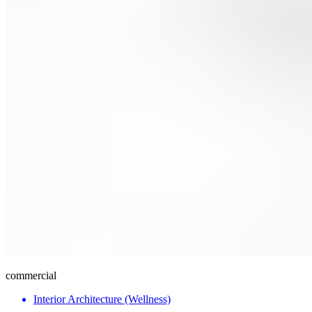
commercial
Interior Architecture (Wellness)​​​​‌ ‍ ​‍​‍‌‍ ‌ ​‍‌‍‍‌‌‍‌ ‌‍‍‌‌‍ ‍​‍​‍​ ‍‍​‍​‍‌ ​ ‌‍​‌‌‍ ‍‌‍‍‌‌ ‌​‌ ‍‌​‍ ‍‌‍‍‌‌‍ ​‍​‍​‍ ​​‍​‍‌‍‍​‌ ​‍‌‍‌‌‌‍‌‍​‍​‍​ ‍‍​‍​‍‌‍‍​‌ ‌​‌ ‌​‌ ​​‌ ​ ​ ‍‍​‍ ​‍ ‌‍‍ ‌ ‍‍‌‍​‌​‍ ‌‌ ​ ‌ ‌​‌ ‌‌‌‍‌​‌‍‍‌‌‍ ​‍ ‍‌ ​ ‌‍​‌‌‍ ‍‌‍‍‌‌ ‌​‌ ‍‌​‍ ‍‌ ​ ‌ ‌​‌ ‌‌‌‍‌​‌‍‍‌‌‍ ​‍ ‌‍‍‌‌‍ ‍‌ ‌​‌‍‌‌‌‍ ‍‌ ‌​​‍ ‌‍‌‌‌‍‌​‌‍‍‌‌ ‌​​‍ ‌‍ ‌‌‍ ‌‍‌​‌‍‌‌​ ‌‌ ​​‌ ​‍‌‍‌‌‌ ​ ‌‍‌‌‌‍ ‍‌ ‌​‌‍​‌‌ ‌​‌‍‍‌‌‍ ‌‍ ‍​ ‍ ‌‍‍‌‌‍‌​​ ‌​ ‍‌‌‍​‍​ ‌‌‌‍‌​​ ​​​ ​‍​ ‌​​ ​​​‍ ‌​ ‍‌‌‍‌‍​ ‍​‌‍​‍​‍ ‌​ ‌​‌‍​‍​ ‍​​ ​​​‍ ‌‌‍​‌​ ‌‍​ ​ ​ ‌​​‍ ‌​ ​​​ ‌ ‌‍‌‍‌‍‌​‌‍‌‍​ ‌ ‌‍​‍​ ​​​ ‍‌‌‍‌​​ ‍​​ ​ ​ ‍ ‌ ‌​‌ ‍‌‌ ​​‌‍‌‌​ ‌‌ ​​‌ ​‍‌‍ ‌‍‍‍‌‍‌‌‌‍​ ‌ ‌​‌​​ ‌‍​‌‌ ‌​‌‍‌‌‌‍‌ ‌‍ ‌ ​‍‌ ‍‌​ ‍ ‌ ​​‌‍​‌‌ ‌​‌‍‍​​ ‌‌ ‌​‌‍‍‌‌ ‌​‌‍ ​‌‍‌‌​ ‌‍​‍‌‍​‌‌ ​ ‌‍‌‌‌‌‌‌‌ ​‍‌‍ ​​ ‌‌‍‍​‌ ‌​‌ ‌​‌ ​​‌ ​ ​‍‌‌​ ​ ‌​​‌​‍‌‌​ ​‍‌​‌‍​‍‌‌​ ​‍‌​‌‍‌‍‍ ‌ ‍‍‌‍​‌​‍ ‌‌ ​ ‌ ‌​‌ ‌‌‌‍‌​‌‍‍‌‌‍ ​‍ ‍‌ ​ ‌‍​‌‌‍ ‍‌‍‍‌‌ ‌​‌ ‍‌​‍ ‍‌ ​ ‌ ‌​‌ ‌‌‌‍‌​‌‍‍‌‌‍ ​‍‌‍‌‍‍‌‌‍‌​​ ‌​ ‍‌‌‍​‍​ ‌‌‌‍‌​​ ​​​ ​‍​ ‌​​ ​​​‍ ‌​ ‍‌‌‍‌‍​ ‍​‌‍​‍​‍ ‌​ ‌​‌‍​‍​ ‍​​ ​​​‍ ‌‌‍​‌​ ‌‍​ ​ ​ ‌​​‍ ‌​ ​​​ ‌ ‌‍‌‍‌‍‌​‌‍‌‍​ ‌ ‌‍​‍​ ​​​ ‍‌‌‍‌​​ ‍​​ ​ ​‍‌‍‌ ‌​‌ ‍‌‌ ​​‌‍‌‌​ ‌‌ ​​‌ ​‍‌‍ ‌‍‍‍‌‍‌‌‌‍​ ‌ ‌​‌​​ ‌‍​‌‌ ‌​‌‍‌‌‌‍‌ ‌‍ ‌ ​‍‌ ‍‌​‍‌‍‌ ​​‌‍​‌‌ ‌​‌‍‍​​ ‌‌ ‌​‌‍‍‌‌ ‌​‌‍ ​‌‍‌‌​‍‌‍‌ ​​‌‍‌‌‌ ​‍‌ ​ ‌ ​​‌‍‌‌‌‍​ ‌ ‌​‌‍‍‌‌ ‌‍‌‍‌‌​ ‌‌ ​​‌ ‌‌‌‍​‍‌‍ ​‌‍‍‌‌ ​ ‌‍‍​‌‍‌‌‌‍‌​​‍​‍‌ ‌