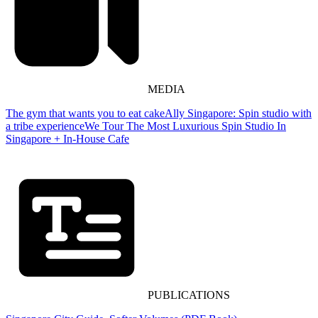
MEDIA
The gym that wants you to eat cake​​​​‌ ‍ ​‍​‍‌‍ ‌ ​‍‌‍‍‌‌‍‌ ‌‍‍‌‌‍ ‍​‍​‍​ ‍‍​‍​‍‌ ​ ‌‍​‌‌‍ ‍‌‍‍‌‌ ‌​‌ ‍‌​‍ ‍‌‍‍‌‌‍ ​‍​‍​‍ ​​‍​‍‌‍‍​‌ ​‍‌‍‌‌‌‍‌‍​‍​‍​ ‍‍​‍​‍‌‍‍​‌ ‌​‌ ‌​‌ ​​‌ ​ ​ ‍‍​‍ ​‍ ‌‍‍ ‌ ‍‍‌‍​‌​‍ ‌‌ ​ ‌ ‌​‌ ‌‌‌‍‌​‌‍‍‌‌‍ ​‍ ‍‌ ​ ‌‍​‌‌‍ ‍‌‍‍‌‌ ‌​‌ ‍‌​‍ ‍‌ ​ ‌ ‌​‌ ‌‌‌‍‌​‌‍‍‌‌‍ ​‍ ‌‍‍‌‌‍ ‍‌ ‌​‌‍‌‌‌‍ ‍‌ ‌​​‍ ‌‍‌‌‌‍‌​‌‍‍‌‌ ‌​​‍ ‌‍ ‌‌‍ ‌‍‌​‌‍‌‌​ ‌‌ ​​‌ ​‍‌‍‌‌‌ ​ ‌‍‌‌‌‍ ‍‌ ‌​‌‍​‌‌ ‌​‌‍‍‌‌‍ ‌‍ ‍​ ‍ ‌‍‍‌‌‍‌​​ ‌‌‍‌​​ ​‌​ ​​​ ‍​​ ​​​ ‌‌‌‍​‍​ ‌ ​‍ ‌‌‍​‌​ ​‍​ ‌‍​ ‌​​‍ ‌​ ‌​​ ​‌‌‍​‍​ ‌‌​‍ ‌​ ‍​​ ​‌‌‍‌‌​ ​ ​‍ ‌‌‍​‌​ ‍​​ ‌‌​ ‍‌​ ‍​​ ​‌​ ‌‌​ ‌‌‌‍‌‍‌‍‌​‌‍‌‍​ ​‍​ ‍ ‌ ‌​‌ ‍‌‌ ​​‌‍‌‌​ ‌‌‍​‌‌‍​ ‌‍‍​‌‍‍‌‌‍‌‌‌ ‌‍‌‍‌‌‌‍ ‌‌‍‌‌‌‍ ‍‌ ‌​​ ‍ ‌ ​​‌‍​‌‌ ‌​‌‍‍​​ ‌‌‍ ‍‌‍​‌‌‍ ‌‌‍‌‌​ ‌‍​‍‌‍​‌‌ ​ ‌‍‌‌‌‌‌‌‌ ​‍‌‍ ​​ ‌‌‍‍​‌ ‌​‌ ‌​‌ ​​‌ ​ ​‍‌‌​ ​ ‌​​‌​‍‌‌​ ​‍‌​‌‍​‍‌‌​ ​‍‌​‌‍‌‍‍ ‌ ‍‍‌‍​‌​‍ ‌‌ ​ ‌ ‌​‌ ‌‌‌‍‌​‌‍‍‌‌‍ ​‍ ‍‌ ​ ‌‍​‌‌‍ ‍‌‍‍‌‌ ‌​‌ ‍‌​‍ ‍‌ ​ ‌ ‌​‌ ‌‌‌‍‌​‌‍‍‌‌‍ ​‍‌‍‌‍‍‌‌‍‌​​ ‌‌‍‌​​ ​‌​ ​​​ ‍​​ ​​​ ‌‌‌‍​‍​ ‌ ​‍ ‌‌‍​‌​ ​‍​ ‌‍​ ‌​​‍ ‌​ ‌​​ ​‌‌‍​‍​ ‌‌​‍ ‌​ ‍​​ ​‌‌‍‌‌​ ​ ​‍ ‌‌‍​‌​ ‍​​ ‌‌​ ‍‌​ ‍​​ ​‌​ ‌‌​ ‌‌‌‍‌‍‌‍‌​‌‍‌‍​ ​‍​‍‌‍‌ ‌​‌ ‍‌‌ ​​‌‍‌‌​ ‌‌‍​‌‌‍​ ‌‍‍​‌‍‍‌‌‍‌‌‌ ‌‍‌‍‌‌‌‍ ‌‌‍‌‌‌‍ ‍‌ ‌​​‍‌‍‌ ​​‌‍​‌‌ ‌​‌‍‍​​ ‌‌‍ ‍‌‍​‌‌‍ ‌‌‍‌‌​‍‌‍‌ ​​‌‍‌‌‌ ​‍‌ ​ ‌ ​​‌‍‌‌‌‍​ ‌ ‌​‌‍‍‌‌ ‌‍‌‍‌‌​ ‌‌ ​​‌ ‌‌‌‍​‍‌‍ ​‌‍‍‌‌ ​ ‌‍‍​‌‍‌‌‌‍‌​​‍​‍‌ ‌
Ally Singapore: Spin studio with
a tribe experience​​​​‌ ‍ ​‍​‍‌‍ ‌ ​‍‌‍‍‌‌‍‌ ‌‍‍‌‌‍ ‍​‍​‍​ ‍‍​‍​‍‌ ​ ‌‍​‌‌‍ ‍‌‍‍‌‌ ‌​‌ ‍‌​‍ ‍‌‍‍‌‌‍ ​‍​‍​‍ ​​‍​‍‌‍‍​‌ ​‍‌‍‌‌‌‍‌‍​‍​‍​ ‍‍​‍​‍‌‍‍​‌ ‌​‌ ‌​‌ ​​‌ ​ ​ ‍‍​‍ ​‍ ‌‍‍ ‌ ‍‍‌‍​‌​‍ ‌‌ ​ ‌ ‌​‌ ‌‌‌‍‌​‌‍‍‌‌‍ ​‍ ‍‌ ​ ‌‍​‌‌‍ ‍‌‍‍‌‌ ‌​‌ ‍‌​‍ ‍‌ ​ ‌ ‌​‌ ‌‌‌‍‌​‌‍‍‌‌‍ ​‍ ‌‍‍‌‌‍ ‍‌ ‌​‌‍‌‌‌‍ ‍‌ ‌​​‍ ‌‍‌‌‌‍‌​‌‍‍‌‌ ‌​​‍ ‌‍ ‌‌‍ ‌‍‌​‌‍‌‌​ ‌‌ ​​‌ ​‍‌‍‌‌‌ ​ ‌‍‌‌‌‍ ‍‌ ‌​‌‍​‌‌ ‌​‌‍‍‌‌‍ ‌‍ ‍​ ‍ ‌‍‍‌‌‍‌​​ ‌​ ‍​​ ‌​‌‍‌‌​ ​ ​ ‌‌​ ‍‌‌‍​‍​ ‍​​‍ ‌‌‍‌‌‌‍‌​‌‍‌‌‌‍​‌​‍ ‌​ ‌​​ ‌‍​ ​ ​ ‌​​‍ ‌‌‍​‍‌‍‌​​ ‍​​ ‍‌​‍ ‌​ ‌​​ ​ ​ ​‌​ ​‍‌‍‌​‌‍‌‌‌‍​ ‌‍​ ​ ‍‌‌‍‌​​ ​‌‌‍​‌​ ‍ ‌ ‌​‌ ‍‌‌ ​​‌‍‌‌​ ‌‌‍​‌‌‍​ ‌‍‍​‌‍‍‌‌‍‌‌‌ ‌‍‌‍‌‌‌‍ ‌‌‍‌‌‌‍ ‍‌ ‌​​ ‍ ‌ ​​‌‍​‌‌ ‌​‌‍‍​​ ‌‌‍ ‍‌‍​‌‌‍ ‌‌‍‌‌​ ‌‍​‍‌‍​‌‌ ​ ‌‍‌‌‌‌‌‌‌ ​‍‌‍ ​​ ‌‌‍‍​‌ ‌​‌ ‌​‌ ​​‌ ​ ​‍‌‌​ ​ ‌​​‌​‍‌‌​ ​‍‌​‌‍​‍‌‌​ ​‍‌​‌‍‌‍‍ ‌ ‍‍‌‍​‌​‍ ‌‌ ​ ‌ ‌​‌ ‌‌‌‍‌​‌‍‍‌‌‍ ​‍ ‍‌ ​ ‌‍​‌‌‍ ‍‌‍‍‌‌ ‌​‌ ‍‌​‍ ‍‌ ​ ‌ ‌​‌ ‌‌‌‍‌​‌‍‍‌‌‍ ​‍‌‍‌‍‍‌‌‍‌​​ ‌​ ‍​​ ‌​‌‍‌‌​ ​ ​ ‌‌​ ‍‌‌‍​‍​ ‍​​‍ ‌‌‍‌‌‌‍‌​‌‍‌‌‌‍​‌​‍ ‌​ ‌​​ ‌‍​ ​ ​ ‌​​‍ ‌‌‍​‍‌‍‌​​ ‍​​ ‍‌​‍ ‌​ ‌​​ ​ ​ ​‌​ ​‍‌‍‌​‌‍‌‌‌‍​ ‌‍​ ​ ‍‌‌‍‌​​ ​‌‌‍​‌​‍‌‍‌ ‌​‌ ‍‌‌ ​​‌‍‌‌​ ‌‌‍​‌‌‍​ ‌‍‍​‌‍‍‌‌‍‌‌‌ ‌‍‌‍‌‌‌‍ ‌‌‍‌‌‌‍ ‍‌ ‌​​‍‌‍‌ ​​‌‍​‌‌ ‌​‌‍‍​​ ‌‌‍ ‍‌‍​‌‌‍ ‌‌‍‌‌​‍‌‍‌ ​​‌‍‌‌‌ ​‍‌ ​ ‌ ​​‌‍‌‌‌‍​ ‌ ‌​‌‍‍‌‌ ‌‍‌‍‌‌​ ‌‌ ​​‌ ‌‌‌‍​‍‌‍ ​‌‍‍‌‌ ​ ‌‍‍​‌‍‌‌‌‍‌​​‍​‍‌ ‌
We Tour The Most Luxurious Spin Studio In
Singapore + In-House Cafe​​​​‌ ‍ ​‍​‍‌‍ ‌ ​‍‌‍‍‌‌‍‌ ‌‍‍‌‌‍ ‍​‍​‍​ ‍‍​‍​‍‌ ​ ‌‍​‌‌‍ ‍‌‍‍‌‌ ‌​‌ ‍‌​‍ ‍‌‍‍‌‌‍ ​‍​‍​‍ ​​‍​‍‌‍‍​‌ ​‍‌‍‌‌‌‍‌‍​‍​‍​ ‍‍​‍​‍‌‍‍​‌ ‌​‌ ‌​‌ ​​‌ ​ ​ ‍‍​‍ ​‍ ‌‍‍ ‌ ‍‍‌‍​‌​‍ ‌‌ ​ ‌ ‌​‌ ‌‌‌‍‌​‌‍‍‌‌‍ ​‍ ‍‌ ​ ‌‍​‌‌‍ ‍‌‍‍‌‌ ‌​‌ ‍‌​‍ ‍‌ ​ ‌ ‌​‌ ‌‌‌‍‌​‌‍‍‌‌‍ ​‍ ‌‍‍‌‌‍ ‍‌ ‌​‌‍‌‌‌‍ ‍‌ ‌​​‍ ‌‍‌‌‌‍‌​‌‍‍‌‌ ‌​​‍ ‌‍ ‌‌‍ ‌‍‌​‌‍‌‌​ ‌‌ ​​‌ ​‍‌‍‌‌‌ ​ ‌‍‌‌‌‍ ‍‌ ‌​‌‍​‌‌ ‌​‌‍‍‌‌‍ ‌‍ ‍​ ‍ ‌‍‍‌‌‍‌​​ ‌​ ‌​‌‍‌‌​ ​‍​ ‍​‌‍‌‌‌‍​‌​ ‍​‌‍​‍​‍ ‌‌‍​‌​ ​‍‌‍​‍​ ‍‌​‍ ‌​ ‌​‌‍​ ​ ‌‌‌‍​ ​‍ ‌​ ‍‌​ ​‌‌‍‌‍‌‍​ ​‍ ‌‌‍‌​​ ‍‌​ ‍‌​ ​‍‌‍​ ​ ​‍​ ​‍‌‍‌‍​ ​‍​ ​‌​ ​‌‌‍​‍​ ‍ ‌ ‌​‌ ‍‌‌ ​​‌‍‌‌​ ‌‌‍​‌‌‍​ ‌‍‍​‌‍‍‌‌‍‌‌‌ ‌‍‌‍‌‌‌‍ ‌‌‍‌‌‌‍ ‍‌ ‌​​ ‍ ‌ ​​‌‍​‌‌ ‌​‌‍‍​​ ‌‌‍ ‍‌‍​‌‌‍ ‌‌‍‌‌​ ‌‍​‍‌‍​‌‌ ​ ‌‍‌‌‌‌‌‌‌ ​‍‌‍ ​​ ‌‌‍‍​‌ ‌​‌ ‌​‌ ​​‌ ​ ​‍‌‌​ ​ ‌​​‌​‍‌‌​ ​‍‌​‌‍​‍‌‌​ ​‍‌​‌‍‌‍‍ ‌ ‍‍‌‍​‌​‍ ‌‌ ​ ‌ ‌​‌ ‌‌‌‍‌​‌‍‍‌‌‍ ​‍ ‍‌ ​ ‌‍​‌‌‍ ‍‌‍‍‌‌ ‌​‌ ‍‌​‍ ‍‌ ​ ‌ ‌​‌ ‌‌‌‍‌​‌‍‍‌‌‍ ​‍‌‍‌‍‍‌‌‍‌​​ ‌​ ‌​‌‍‌‌​ ​‍​ ‍​‌‍‌‌‌‍​‌​ ‍​‌‍​‍​‍ ‌‌‍​‌​ ​‍‌‍​‍​ ‍‌​‍ ‌​ ‌​‌‍​ ​ ‌‌‌‍​ ​‍ ‌​ ‍‌​ ​‌‌‍‌‍‌‍​ ​‍ ‌‌‍‌​​ ‍‌​ ‍‌​ ​‍‌‍​ ​ ​‍​ ​‍‌‍‌‍​ ​‍​ ​‌​ ​‌‌‍​‍​‍‌‍‌ ‌​‌ ‍‌‌ ​​‌‍‌‌​ ‌‌‍​‌‌‍​ ‌‍‍​‌‍‍‌‌‍‌‌‌ ‌‍‌‍‌‌‌‍ ‌‌‍‌‌‌‍ ‍‌ ‌​​‍‌‍‌ ​​‌‍​‌‌ ‌​‌‍‍​​ ‌‌‍ ‍‌‍​‌‌‍ ‌‌‍‌‌​‍‌‍‌ ​​‌‍‌‌‌ ​‍‌ ​ ‌ ​​‌‍‌‌‌‍​ ‌ ‌​‌‍‍‌‌ ‌‍‌‍‌‌​ ‌‌ ​​‌ ‌‌‌‍​‍‌‍ ​‌‍‍‌‌ ​ ‌‍‍​‌‍‌‌‌‍‌​​‍​‍‌ ‌
PUBLICATIONS