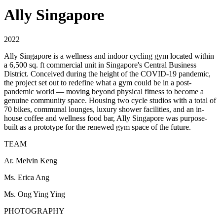
Ally Singapore​​​​‌ ‍ ​‍​‍‌‍ ‌ ​‍‌‍‍‌‌‍‌ ‌‍‍‌‌‍ ‍​‍​‍​ ‍‍​‍​‍‌ ​ ‌‍​‌‌‍ ‍‌‍‍‌‌ ‌​‌ ‍‌​‍ ‍‌‍‍‌‌‍ ​‍​‍​‍ ​​‍​‍‌‍‍​‌ ​‍‌‍‌‌‌‍‌‍​‍​‍​ ‍‍​‍​‍‌‍‍​‌ ‌​‌ ‌​‌ ​​‌ ​ ​ ‍‍​‍ ​‍ ‌‍‍ ‌ ‍‍‌‍​‌​‍ ‌‌ ​ ‌ ‌​‌ ‌‌‌‍‌​‌‍‍‌‌‍ ​‍ ‍‌ ​ ‌‍​‌‌‍ ‍‌‍‍‌‌ ‌​‌ ‍‌​‍ ‍‌ ​ ‌ ‌​‌ ‌‌‌‍‌​‌‍‍‌‌‍ ​‍ ‌‍‍‌‌‍ ‍‌ ‌​‌‍‌‌‌‍ ‍‌ ‌​​‍ ‌‍‌‌‌‍‌​‌‍‍‌‌ ‌​​‍ ‌‍ ‌‌‍ ‌‍‌​‌‍‌‌​ ‌‌ ​​‌ ​‍‌‍‌‌‌ ​ ‌‍‌‌‌‍ ‍‌ ‌​‌‍​‌‌ ‌​‌‍‍‌‌‍ ‌‍ ‍​ ‍ ‌‍‍‌‌‍‌​​ ‌‌‍‌‍​ ‍​‌‍​‌‌‍​‍‌‍‌‌​ ​ ​ ‍‌​ ​‍​‍ ‌‌‍​ ​ ‌‌​ ​‌‌‍‌‍​‍ ‌​ ‌​‌‍​‍‌‍‌‍‌‍‌‌​‍ ‌‌‍​‌‌‍​‍​ ‍​​ ‍​​‍ ‌‌‍‌‍​ ​‍‌‍​‌​ ​‍​ ‌‌‌‍​ ​ ‌​‌‍​ ​ ‍‌​ ‌‌​ ‌​​ ​ ​ ‍ ‌ ‌​‌ ‍‌‌ ​​‌‍‌‌​ ‌‌ ​​‌ ​‍‌‍ ‌‍‍‍‌‍‌‌‌‍​ ‌ ‌​​ ‍ ‌ ​​‌‍​‌‌ ‌​‌‍‍​​ ‌‌ ‌​‌‍‍‌‌ ‌​‌‍ ​‌‍‌‌​ ‌‍​‍‌‍​‌‌ ​ ‌‍‌‌‌‌‌‌‌ ​‍‌‍ ​​ ‌‌‍‍​‌ ‌​‌ ‌​‌ ​​‌ ​ ​‍‌‌​ ​ ‌​​‌​‍‌‌​ ​‍‌​‌‍​‍‌‌​ ​‍‌​‌‍‌‍‍ ‌ ‍‍‌‍​‌​‍ ‌‌ ​ ‌ ‌​‌ ‌‌‌‍‌​‌‍‍‌‌‍ ​‍ ‍‌ ​ ‌‍​‌‌‍ ‍‌‍‍‌‌ ‌​‌ ‍‌​‍ ‍‌ ​ ‌ ‌​‌ ‌‌‌‍‌​‌‍‍‌‌‍ ​‍‌‍‌‍‍‌‌‍‌​​ ‌‌‍‌‍​ ‍​‌‍​‌‌‍​‍‌‍‌‌​ ​ ​ ‍‌​ ​‍​‍ ‌‌‍​ ​ ‌‌​ ​‌‌‍‌‍​‍ ‌​ ‌​‌‍​‍‌‍‌‍‌‍‌‌​‍ ‌‌‍​‌‌‍​‍​ ‍​​ ‍​​‍ ‌‌‍‌‍​ ​‍‌‍​‌​ ​‍​ ‌‌‌‍​ ​ ‌​‌‍​ ​ ‍‌​ ‌‌​ ‌​​ ​ ​‍‌‍‌ ‌​‌ ‍‌‌ ​​‌‍‌‌​ ‌‌ ​​‌ ​‍‌‍ ‌‍‍‍‌‍‌‌‌‍​ ‌ ‌​​‍‌‍‌ ​​‌‍​‌‌ ‌​‌‍‍​​ ‌‌ ‌​‌‍‍‌‌ ‌​‌‍ ​‌‍‌‌​‍‌‍‌ ​​‌‍‌‌‌ ​‍‌ ​ ‌ ​​‌‍‌‌‌‍​ ‌ ‌​‌‍‍‌‌ ‌‍‌‍‌‌​ ‌‌ ​​‌ ‌‌‌‍​‍‌‍ ​‌‍‍‌‌ ​ ‌‍‍​‌‍‌‌‌‍‌​​‍​‍‌ ‌
2022
Ally Singapore is a wellness and indoor cycling gym located within
a 6,500 sq. ft commercial unit in Singapore's Central Business
District. Conceived during the height of the COVID-19 pandemic,
the project set out to redefine what a gym could be in a post-
pandemic world — moving beyond physical fitness to become a
genuine community space. Housing two cycle studios with a total of
70 bikes, communal lounges, luxury shower facilities, and an in-
house coffee and wellness food bar, Ally Singapore was purpose-
built as a prototype for the renewed gym space of the future.​​​​‌ ‍ ​‍​‍‌‍ ‌ ​‍‌‍‍‌‌‍‌ ‌‍‍‌‌‍ ‍​‍​‍​ ‍‍​‍​‍‌ ​ ‌‍​‌‌‍ ‍‌‍‍‌‌ ‌​‌ ‍‌​‍ ‍‌‍‍‌‌‍ ​‍​‍​‍ ​​‍​‍‌‍‍​‌ ​‍‌‍‌‌‌‍‌‍​‍​‍​ ‍‍​‍​‍‌‍‍​‌ ‌​‌ ‌​‌ ​​‌ ​ ​ ‍‍​‍ ​‍ ‌‍‍ ‌ ‍‍‌‍​‌​‍ ‌‌ ​ ‌ ‌​‌ ‌‌‌‍‌​‌‍‍‌‌‍ ​‍ ‍‌ ​ ‌‍​‌‌‍ ‍‌‍‍‌‌ ‌​‌ ‍‌​‍ ‍‌ ​ ‌ ‌​‌ ‌‌‌‍‌​‌‍‍‌‌‍ ​‍ ‌‍‍‌‌‍ ‍‌ ‌​‌‍‌‌‌‍ ‍‌ ‌​​‍ ‌‍‌‌‌‍‌​‌‍‍‌‌ ‌​​‍ ‌‍ ‌‌‍ ‌‍‌​‌‍‌‌​ ‌‌ ​​‌ ​‍‌‍‌‌‌ ​ ‌‍‌‌‌‍ ‍‌ ‌​‌‍​‌‌ ‌​‌‍‍‌‌‍ ‌‍ ‍​ ‍ ‌‍‍‌‌‍‌​​ ‌‌‍‌‍​ ‍​‌‍​‌‌‍​‍‌‍‌‌​ ​ ​ ‍‌​ ​‍​‍ ‌‌‍​ ​ ‌‌​ ​‌‌‍‌‍​‍ ‌​ ‌​‌‍​‍‌‍‌‍‌‍‌‌​‍ ‌‌‍​‌‌‍​‍​ ‍​​ ‍​​‍ ‌‌‍‌‍​ ​‍‌‍​‌​ ​‍​ ‌‌‌‍​ ​ ‌​‌‍​ ​ ‍‌​ ‌‌​ ‌​​ ​ ​ ‍ ‌ ‌​‌ ‍‌‌ ​​‌‍‌‌​ ‌‌ ​​‌ ​‍‌‍ ‌‍‍‍‌‍‌‌‌‍​ ‌ ‌​​ ‍ ‌ ​​‌‍​‌‌ ‌​‌‍‍​​ ‌‌‍‌​‌‍‌‌‌ ​ ‌‍​ ‌ ​‍‌‍‍‌‌ ​​‌ ‌​‌‍‍‌‌‍ ‌‍ ‍​ ‌‍​‍‌‍​‌‌ ​ ‌‍‌‌‌‌‌‌‌ ​‍‌‍ ​​ ‌‌‍‍​‌ ‌​‌ ‌​‌ ​​‌ ​ ​‍‌‌​ ​ ‌​​‌​‍‌‌​ ​‍‌​‌‍​‍‌‌​ ​‍‌​‌‍‌‍‍ ‌ ‍‍‌‍​‌​‍ ‌‌ ​ ‌ ‌​‌ ‌‌‌‍‌​‌‍‍‌‌‍ ​‍ ‍‌ ​ ‌‍​‌‌‍ ‍‌‍‍‌‌ ‌​‌ ‍‌​‍ ‍‌ ​ ‌ ‌​‌ ‌‌‌‍‌​‌‍‍‌‌‍ ​‍‌‍‌‍‍‌‌‍‌​​ ‌‌‍‌‍​ ‍​‌‍​‌‌‍​‍‌‍‌‌​ ​ ​ ‍‌​ ​‍​‍ ‌‌‍​ ​ ‌‌​ ​‌‌‍‌‍​‍ ‌​ ‌​‌‍​‍‌‍‌‍‌‍‌‌​‍ ‌‌‍​‌‌‍​‍​ ‍​​ ‍​​‍ ‌‌‍‌‍​ ​‍‌‍​‌​ ​‍​ ‌‌‌‍​ ​ ‌​‌‍​ ​ ‍‌​ ‌‌​ ‌​​ ​ ​‍‌‍‌ ‌​‌ ‍‌‌ ​​‌‍‌‌​ ‌‌ ​​‌ ​‍‌‍ ‌‍‍‍‌‍‌‌‌‍​ ‌ ‌​​‍‌‍‌ ​​‌‍​‌‌ ‌​‌‍‍​​ ‌‌‍‌​‌‍‌‌‌ ​ ‌‍​ ‌ ​‍‌‍‍‌‌ ​​‌ ‌​‌‍‍‌‌‍ ‌‍ ‍​‍‌‍‌ ​​‌‍‌‌‌ ​‍‌ ​ ‌ ​​‌‍‌‌‌‍​ ‌ ‌​‌‍‍‌‌ ‌‍‌‍‌‌​ ‌‌ ​​‌ ‌‌‌‍​‍‌‍ ​‌‍‍‌‌ ​ ‌‍‍​‌‍‌‌‌‍‌​​‍​‍‌ ‌
TEAM
Ar. Melvin Keng​​​​‌ ‍ ​‍​‍‌‍ ‌ ​‍‌‍‍‌‌‍‌ ‌‍‍‌‌‍ ‍​‍​‍​ ‍‍​‍​‍‌ ​ ‌‍​‌‌‍ ‍‌‍‍‌‌ ‌​‌ ‍‌​‍ ‍‌‍‍‌‌‍ ​‍​‍​‍ ​​‍​‍‌‍‍​‌ ​‍‌‍‌‌‌‍‌‍​‍​‍​ ‍‍​‍​‍‌‍‍​‌ ‌​‌ ‌​‌ ​​‌ ​ ​ ‍‍​‍ ​‍ ‌‍‍ ‌ ‍‍‌‍​‌​‍ ‌‌ ​ ‌ ‌​‌ ‌‌‌‍‌​‌‍‍‌‌‍ ​‍ ‍‌ ​ ‌‍​‌‌‍ ‍‌‍‍‌‌ ‌​‌ ‍‌​‍ ‍‌ ​ ‌ ‌​‌ ‌‌‌‍‌​‌‍‍‌‌‍ ​‍ ‌‍‍‌‌‍ ‍‌ ‌​‌‍‌‌‌‍ ‍‌ ‌​​‍ ‌‍‌‌‌‍‌​‌‍‍‌‌ ‌​​‍ ‌‍ ‌‌‍ ‌‍‌​‌‍‌‌​ ‌‌ ​​‌ ​‍‌‍‌‌‌ ​ ‌‍‌‌‌‍ ‍‌ ‌​‌‍​‌‌ ‌​‌‍‍‌‌‍ ‌‍ ‍​ ‍ ‌‍‍‌‌‍‌​​ ‌‌‍‌‍​ ‍​‌‍​‌‌‍​‍‌‍‌‌​ ​ ​ ‍‌​ ​‍​‍ ‌‌‍​ ​ ‌‌​ ​‌‌‍‌‍​‍ ‌​ ‌​‌‍​‍‌‍‌‍‌‍‌‌​‍ ‌‌‍​‌‌‍​‍​ ‍​​ ‍​​‍ ‌‌‍‌‍​ ​‍‌‍​‌​ ​‍​ ‌‌‌‍​ ​ ‌​‌‍​ ​ ‍‌​ ‌‌​ ‌​​ ​ ​ ‍ ‌ ‌​‌ ‍‌‌ ​​‌‍‌‌​ ‌‌ ​​‌ ​‍‌‍ ‌‍‍‍‌‍‌‌‌‍​ ‌ ‌​​ ‍ ‌ ​​‌‍​‌‌ ‌​‌‍‍​​ ‌‌ ‌​‌‍‌‌‌‍​‌‌‍ ‌‌​ ‌‌‍‌‌‌‍ ‌‌‍​‍‌‍‌‌‌ ​‍‌ ​ ​‍‌‌​ ‌‌‌​​‍​ ​​​‍‌‌​ ‌‌‌​‌​​ ‌‍​‍‌‍​‌‌ ​ ‌‍‌‌‌‌‌‌‌ ​‍‌‍ ​​ ‌‌‍‍​‌ ‌​‌ ‌​‌ ​​‌ ​ ​‍‌‌​ ​ ‌​​‌​‍‌‌​ ​‍‌​‌‍​‍‌‌​ ​‍‌​‌‍‌‍‍ ‌ ‍‍‌‍​‌​‍ ‌‌ ​ ‌ ‌​‌ ‌‌‌‍‌​‌‍‍‌‌‍ ​‍ ‍‌ ​ ‌‍​‌‌‍ ‍‌‍‍‌‌ ‌​‌ ‍‌​‍ ‍‌ ​ ‌ ‌​‌ ‌‌‌‍‌​‌‍‍‌‌‍ ​‍‌‍‌‍‍‌‌‍‌​​ ‌‌‍‌‍​ ‍​‌‍​‌‌‍​‍‌‍‌‌​ ​ ​ ‍‌​ ​‍​‍ ‌‌‍​ ​ ‌‌​ ​‌‌‍‌‍​‍ ‌​ ‌​‌‍​‍‌‍‌‍‌‍‌‌​‍ ‌‌‍​‌‌‍​‍​ ‍​​ ‍​​‍ ‌‌‍‌‍​ ​‍‌‍​‌​ ​‍​ ‌‌‌‍​ ​ ‌​‌‍​ ​ ‍‌​ ‌‌​ ‌​​ ​ ​‍‌‍‌ ‌​‌ ‍‌‌ ​​‌‍‌‌​ ‌‌ ​​‌ ​‍‌‍ ‌‍‍‍‌‍‌‌‌‍​ ‌ ‌​​‍‌‍‌ ​​‌‍​‌‌ ‌​‌‍‍​​ ‌‌ ‌​‌‍‌‌‌‍​‌‌‍ ‌‌​ ‌‌‍‌‌‌‍ ‌‌‍​‍‌‍‌‌‌ ​‍‌ ​ ​‍‌‌​ ‌‌‌​​‍​ ​​​‍‌‌​ ‌‌‌​‌​​‍‌‍‌ ​​‌‍‌‌‌ ​‍‌ ​ ‌ ​​‌‍‌‌‌‍​ ‌ ‌​‌‍‍‌‌ ‌‍‌‍‌‌​ ‌‌ ​​‌ ‌‌‌‍​‍‌‍ ​‌‍‍‌‌ ​ ‌‍‍​‌‍‌‌‌‍‌​​‍​‍‌ ‌
Ms. Erica Ang​​​​‌ ‍ ​‍​‍‌‍ ‌ ​‍‌‍‍‌‌‍‌ ‌‍‍‌‌‍ ‍​‍​‍​ ‍‍​‍​‍‌ ​ ‌‍​‌‌‍ ‍‌‍‍‌‌ ‌​‌ ‍‌​‍ ‍‌‍‍‌‌‍ ​‍​‍​‍ ​​‍​‍‌‍‍​‌ ​‍‌‍‌‌‌‍‌‍​‍​‍​ ‍‍​‍​‍‌‍‍​‌ ‌​‌ ‌​‌ ​​‌ ​ ​ ‍‍​‍ ​‍ ‌‍‍ ‌ ‍‍‌‍​‌​‍ ‌‌ ​ ‌ ‌​‌ ‌‌‌‍‌​‌‍‍‌‌‍ ​‍ ‍‌ ​ ‌‍​‌‌‍ ‍‌‍‍‌‌ ‌​‌ ‍‌​‍ ‍‌ ​ ‌ ‌​‌ ‌‌‌‍‌​‌‍‍‌‌‍ ​‍ ‌‍‍‌‌‍ ‍‌ ‌​‌‍‌‌‌‍ ‍‌ ‌​​‍ ‌‍‌‌‌‍‌​‌‍‍‌‌ ‌​​‍ ‌‍ ‌‌‍ ‌‍‌​‌‍‌‌​ ‌‌ ​​‌ ​‍‌‍‌‌‌ ​ ‌‍‌‌‌‍ ‍‌ ‌​‌‍​‌‌ ‌​‌‍‍‌‌‍ ‌‍ ‍​ ‍ ‌‍‍‌‌‍‌​​ ‌‌‍‌‍​ ‍​‌‍​‌‌‍​‍‌‍‌‌​ ​ ​ ‍‌​ ​‍​‍ ‌‌‍​ ​ ‌‌​ ​‌‌‍‌‍​‍ ‌​ ‌​‌‍​‍‌‍‌‍‌‍‌‌​‍ ‌‌‍​‌‌‍​‍​ ‍​​ ‍​​‍ ‌‌‍‌‍​ ​‍‌‍​‌​ ​‍​ ‌‌‌‍​ ​ ‌​‌‍​ ​ ‍‌​ ‌‌​ ‌​​ ​ ​ ‍ ‌ ‌​‌ ‍‌‌ ​​‌‍‌‌​ ‌‌ ​​‌ ​‍‌‍ ‌‍‍‍‌‍‌‌‌‍​ ‌ ‌​​ ‍ ‌ ​​‌‍​‌‌ ‌​‌‍‍​​ ‌‌ ‌​‌‍‌‌‌‍​‌‌‍ ‌‌​ ‌‌‍‌‌‌‍ ‌‌‍​‍‌‍‌‌‌ ​‍‌ ​ ​‍‌‌​ ‌‌‌​​‍​ ​‌​‍‌‌​ ‌‌‌​‌​​ ‌‍​‍‌‍​‌‌ ​ ‌‍‌‌‌‌‌‌‌ ​‍‌‍ ​​ ‌‌‍‍​‌ ‌​‌ ‌​‌ ​​‌ ​ ​‍‌‌​ ​ ‌​​‌​‍‌‌​ ​‍‌​‌‍​‍‌‌​ ​‍‌​‌‍‌‍‍ ‌ ‍‍‌‍​‌​‍ ‌‌ ​ ‌ ‌​‌ ‌‌‌‍‌​‌‍‍‌‌‍ ​‍ ‍‌ ​ ‌‍​‌‌‍ ‍‌‍‍‌‌ ‌​‌ ‍‌​‍ ‍‌ ​ ‌ ‌​‌ ‌‌‌‍‌​‌‍‍‌‌‍ ​‍‌‍‌‍‍‌‌‍‌​​ ‌‌‍‌‍​ ‍​‌‍​‌‌‍​‍‌‍‌‌​ ​ ​ ‍‌​ ​‍​‍ ‌‌‍​ ​ ‌‌​ ​‌‌‍‌‍​‍ ‌​ ‌​‌‍​‍‌‍‌‍‌‍‌‌​‍ ‌‌‍​‌‌‍​‍​ ‍​​ ‍​​‍ ‌‌‍‌‍​ ​‍‌‍​‌​ ​‍​ ‌‌‌‍​ ​ ‌​‌‍​ ​ ‍‌​ ‌‌​ ‌​​ ​ ​‍‌‍‌ ‌​‌ ‍‌‌ ​​‌‍‌‌​ ‌‌ ​​‌ ​‍‌‍ ‌‍‍‍‌‍‌‌‌‍​ ‌ ‌​​‍‌‍‌ ​​‌‍​‌‌ ‌​‌‍‍​​ ‌‌ ‌​‌‍‌‌‌‍​‌‌‍ ‌‌​ ‌‌‍‌‌‌‍ ‌‌‍​‍‌‍‌‌‌ ​‍‌ ​ ​‍‌‌​ ‌‌‌​​‍​ ​‌​‍‌‌​ ‌‌‌​‌​​‍‌‍‌ ​​‌‍‌‌‌ ​‍‌ ​ ‌ ​​‌‍‌‌‌‍​ ‌ ‌​‌‍‍‌‌ ‌‍‌‍‌‌​ ‌‌ ​​‌ ‌‌‌‍​‍‌‍ ​‌‍‍‌‌ ​ ‌‍‍​‌‍‌‌‌‍‌​​‍​‍‌ ‌
Ms. Ong Ying Ying​​​​‌ ‍ ​‍​‍‌‍ ‌ ​‍‌‍‍‌‌‍‌ ‌‍‍‌‌‍ ‍​‍​‍​ ‍‍​‍​‍‌ ​ ‌‍​‌‌‍ ‍‌‍‍‌‌ ‌​‌ ‍‌​‍ ‍‌‍‍‌‌‍ ​‍​‍​‍ ​​‍​‍‌‍‍​‌ ​‍‌‍‌‌‌‍‌‍​‍​‍​ ‍‍​‍​‍‌‍‍​‌ ‌​‌ ‌​‌ ​​‌ ​ ​ ‍‍​‍ ​‍ ‌‍‍ ‌ ‍‍‌‍​‌​‍ ‌‌ ​ ‌ ‌​‌ ‌‌‌‍‌​‌‍‍‌‌‍ ​‍ ‍‌ ​ ‌‍​‌‌‍ ‍‌‍‍‌‌ ‌​‌ ‍‌​‍ ‍‌ ​ ‌ ‌​‌ ‌‌‌‍‌​‌‍‍‌‌‍ ​‍ ‌‍‍‌‌‍ ‍‌ ‌​‌‍‌‌‌‍ ‍‌ ‌​​‍ ‌‍‌‌‌‍‌​‌‍‍‌‌ ‌​​‍ ‌‍ ‌‌‍ ‌‍‌​‌‍‌‌​ ‌‌ ​​‌ ​‍‌‍‌‌‌ ​ ‌‍‌‌‌‍ ‍‌ ‌​‌‍​‌‌ ‌​‌‍‍‌‌‍ ‌‍ ‍​ ‍ ‌‍‍‌‌‍‌​​ ‌‌‍‌‍​ ‍​‌‍​‌‌‍​‍‌‍‌‌​ ​ ​ ‍‌​ ​‍​‍ ‌‌‍​ ​ ‌‌​ ​‌‌‍‌‍​‍ ‌​ ‌​‌‍​‍‌‍‌‍‌‍‌‌​‍ ‌‌‍​‌‌‍​‍​ ‍​​ ‍​​‍ ‌‌‍‌‍​ ​‍‌‍​‌​ ​‍​ ‌‌‌‍​ ​ ‌​‌‍​ ​ ‍‌​ ‌‌​ ‌​​ ​ ​ ‍ ‌ ‌​‌ ‍‌‌ ​​‌‍‌‌​ ‌‌ ​​‌ ​‍‌‍ ‌‍‍‍‌‍‌‌‌‍​ ‌ ‌​​ ‍ ‌ ​​‌‍​‌‌ ‌​‌‍‍​​ ‌‌ ‌​‌‍‌‌‌‍​‌‌‍ ‌‌​ ‌‌‍‌‌‌‍ ‌‌‍​‍‌‍‌‌‌ ​‍‌ ​ ​‍‌‌​ ‌‌‌​​‍​ ​‍​‍‌‌​ ‌‌‌​‌​​ ‌‍​‍‌‍​‌‌ ​ ‌‍‌‌‌‌‌‌‌ ​‍‌‍ ​​ ‌‌‍‍​‌ ‌​‌ ‌​‌ ​​‌ ​ ​‍‌‌​ ​ ‌​​‌​‍‌‌​ ​‍‌​‌‍​‍‌‌​ ​‍‌​‌‍‌‍‍ ‌ ‍‍‌‍​‌​‍ ‌‌ ​ ‌ ‌​‌ ‌‌‌‍‌​‌‍‍‌‌‍ ​‍ ‍‌ ​ ‌‍​‌‌‍ ‍‌‍‍‌‌ ‌​‌ ‍‌​‍ ‍‌ ​ ‌ ‌​‌ ‌‌‌‍‌​‌‍‍‌‌‍ ​‍‌‍‌‍‍‌‌‍‌​​ ‌‌‍‌‍​ ‍​‌‍​‌‌‍​‍‌‍‌‌​ ​ ​ ‍‌​ ​‍​‍ ‌‌‍​ ​ ‌‌​ ​‌‌‍‌‍​‍ ‌​ ‌​‌‍​‍‌‍‌‍‌‍‌‌​‍ ‌‌‍​‌‌‍​‍​ ‍​​ ‍​​‍ ‌‌‍‌‍​ ​‍‌‍​‌​ ​‍​ ‌‌‌‍​ ​ ‌​‌‍​ ​ ‍‌​ ‌‌​ ‌​​ ​ ​‍‌‍‌ ‌​‌ ‍‌‌ ​​‌‍‌‌​ ‌‌ ​​‌ ​‍‌‍ ‌‍‍‍‌‍‌‌‌‍​ ‌ ‌​​‍‌‍‌ ​​‌‍​‌‌ ‌​‌‍‍​​ ‌‌ ‌​‌‍‌‌‌‍​‌‌‍ ‌‌​ ‌‌‍‌‌‌‍ ‌‌‍​‍‌‍‌‌‌ ​‍‌ ​ ​‍‌‌​ ‌‌‌​​‍​ ​‍​‍‌‌​ ‌‌‌​‌​​‍‌‍‌ ​​‌‍‌‌‌ ​‍‌ ​ ‌ ​​‌‍‌‌‌‍​ ‌ ‌​‌‍‍‌‌ ‌‍‌‍‌‌​ ‌‌ ​​‌ ‌‌‌‍​‍‌‍ ​‌‍‍‌‌ ​ ‌‍‍​‌‍‌‌‌‍‌​​‍​‍‌ ‌
PHOTOGRAPHY